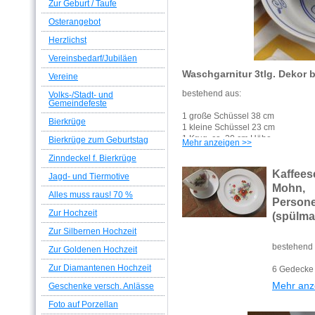
Zur Geburt / Taufe
Osterangebot
Herzlichst
Vereinsbedarf/Jubiläen
Waschgarnitur 3tlg. Dekor 
Vereine
bestehend aus:
Volks-/Stadt- und
Gemeindefeste
1 große Schüssel 38 cm
Bierkrüge
1 kleine Schüssel 23 cm
1 Krug, ca. 30 cm Höhe
Bierkrüge zum Geburtstag
Mehr anzeigen >>
(passend in eine Metallständer-Wa
Zinndeckel f. Bierkrüge
Kaffee
Jagd- und Tiermotive
Mohn, 
Alles muss raus! 70 %
Person
Zur Hochzeit
(spülma
Zur Silbernen Hochzeit
bestehend 
Zur Goldenen Hochzeit
Zur Diamantenen Hochzeit
6 Gedecke
Mehr anz
Geschenke versch. Anlässe
Foto auf Porzellan