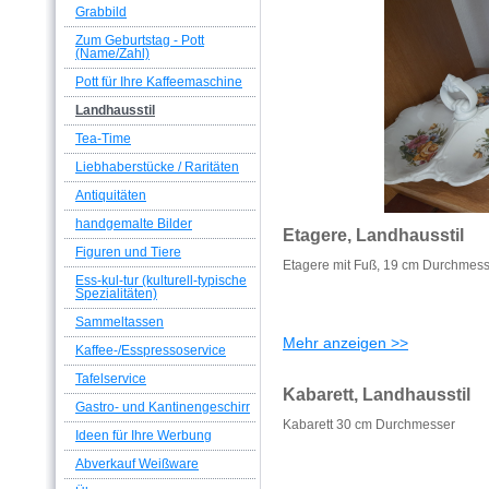
Grabbild
Zum Geburtstag - Pott
(Name/Zahl)
Pott für Ihre Kaffeemaschine
Landhausstil
Tea-Time
Liebhaberstücke / Raritäten
Antiquitäten
handgemalte Bilder
Etagere, Landhausstil
Figuren und Tiere
Etagere mit Fuß, 19 cm Durchmes
Ess-kul-tur (kulturell-typische
Spezialitäten)
Sammeltassen
Mehr anzeigen >>
Kaffee-/Esspressoservice
Tafelservice
Kabarett, Landhausstil
Gastro- und Kantinengeschirr
Kabarett 30 cm Durchmesser
Ideen für Ihre Werbung
Abverkauf Weißware