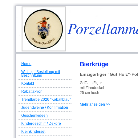
Porzellanm
Bierkrüge
Home
Wichtig!! Bestellung mit
Einzigartiger "Gut Holz"-Po
Beschriftung
Griff als Figur
Kontakt
mit Zinndeckel
Rabattaktion
25 cm hoch
Trendfarbe 2026 "Kobaltblau"
Mehr anzeigen >>
Jugendweihe / Konfirmation
Geschenkideen
Kindergeschirr / Dekore
Kleinkinderset