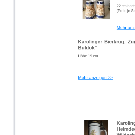
22 cm hoc
(Preis je S
Mehr anz
Karolinger Bierkrug, Z
Buldok"
Höhe 19 cm
Mehr anzeigen >>
Karoli
Helmdec
Wildsc