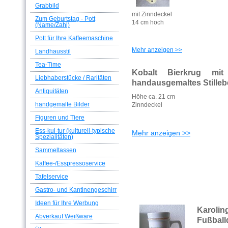
Grabbild
mit Zinndeckel
Zum Geburtstag - Pott
14 cm hoch
(Name/Zahl)
Pott für Ihre Kaffeemaschine
Mehr anzeigen >>
Landhausstil
Tea-Time
Kobalt Bierkrug mit
Liebhaberstücke / Raritäten
handausgemaltes Stille
Antiquitäten
Höhe ca. 21 cm
handgemalte Bilder
Zinndeckel
Figuren und Tiere
Ess-kul-tur (kulturell-typische
Mehr anzeigen >>
Spezialitäten)
Sammeltassen
Kaffee-/Esspressoservice
Tafelservice
Gastro- und Kantinengeschirr
Ideen für Ihre Werbung
Karol
Abverkauf Weißware
Fußball